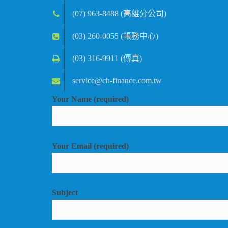
(07) 963-8488 (高雄分公司)
(03) 260-0055 (帳務中心)
(03) 316-9911 (傳真)
service@ch-finance.com.tw
Your Name (required)
Your Email (required)
Subject