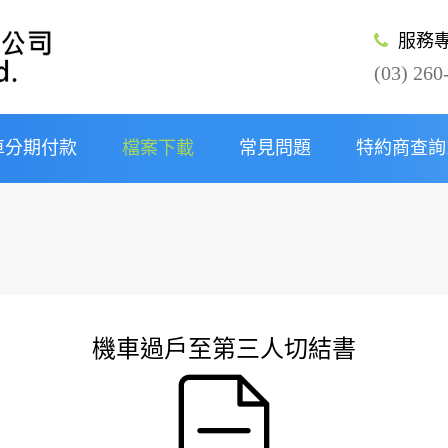
服務
(03) 260
車分期付款
檔案下載
常見問題
特約商查詢
及條件
期
分期
機車過戶至第三人切結書