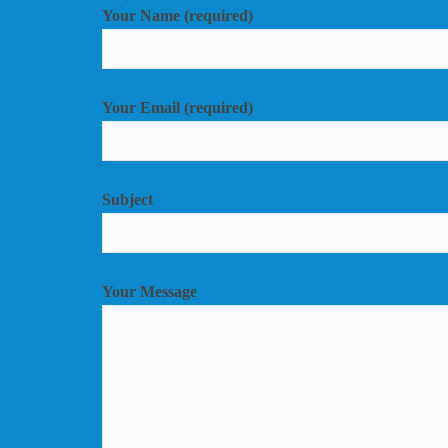
Your Name (required)
Your Email (required)
Subject
Your Message