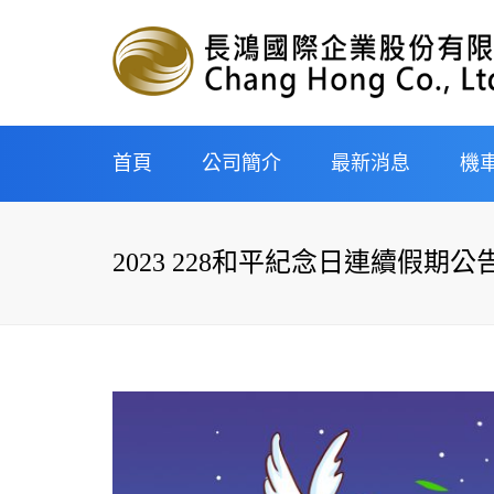
首頁
公司簡介
最新消息
機
經營理念與企業遠景
申辦流程
2023 228和平紀念日連續假期公
組織架構
新車分期
企業沿革
中古車分
重型機車