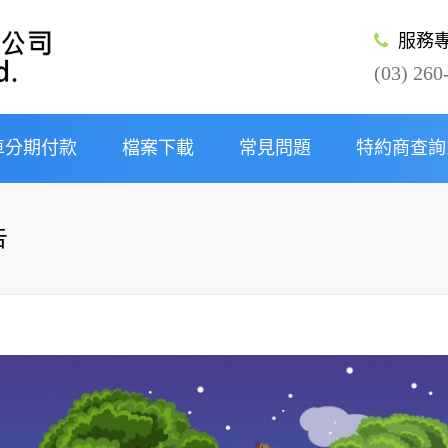
服務
(03) 260
車分期付款
檔案下載
常見問題
特約商查詢
及條件
告
期
分期