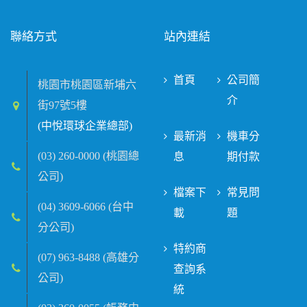
聯絡方式
站內連結
首頁
公司簡
桃園市桃園區新埔六
介
街97號5樓
(中悅環球企業總部)
最新消
機車分
(03) 260-0000 (桃園總
息
期付款
公司)
檔案下
常見問
(04) 3609-6066 (台中
載
題
分公司)
特約商
(07) 963-8488 (高雄分
查詢系
公司)
統