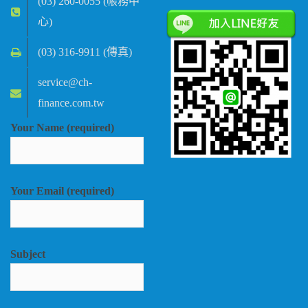
(03) 260-0055 (帳務中
心)
(03) 316-9911 (傳真)
service@ch-
finance.com.tw
Your Name (required)
Your Email (required)
Subject