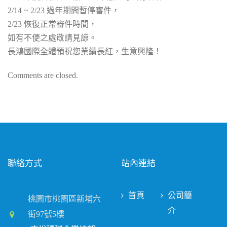
2/14 ~ 2/23 過年期間暫停審件，
2/23 恢復正常審件時間，
如有不便之處敬請見諒。
長鴻國際全體預祝您業績長紅，生意興隆！
Comments are closed.
聯絡方式
站內連結
首頁
公司簡
桃園市桃園區新埔六
介
街97號5樓