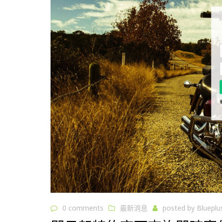
0 comments
最新消息
posted by
Blueplu