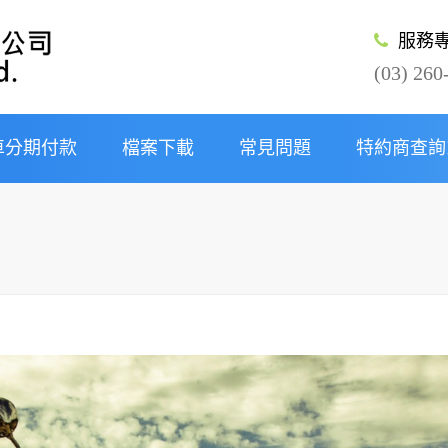
服務
(03) 260
車分期付款
檔案下載
常見問題
特約商查詢
及條件
期
分期