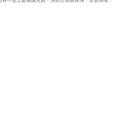
停審件，如有不便之處敬請見諒，預祝您業績長鴻，生意興隆！