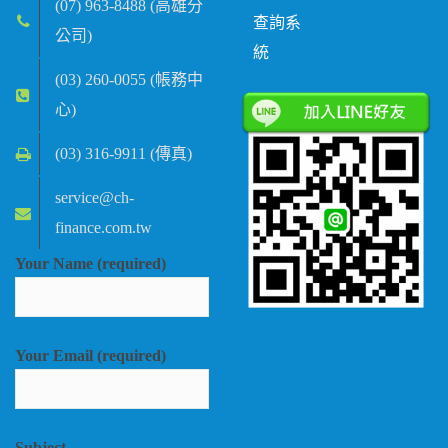
(07) 963-8488 (高雄分
查詢系
公司)
統
(03) 260-0055 (帳務中
心)
(03) 316-9911 (傳真)
service@ch-
finance.com.tw
Your Name (required)
Your Email (required)
Subject