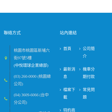
聯絡方式
站內連結
首頁
公司簡
桃園市桃園區新埔六
介
街97號5樓
(中悅環球企業總部)
最新消
機車分
(03) 260-0000 (桃園總
息
期付款
公司)
檔案下
常見問
(04) 3609-6066 (台中
載
題
分公司)
特約商